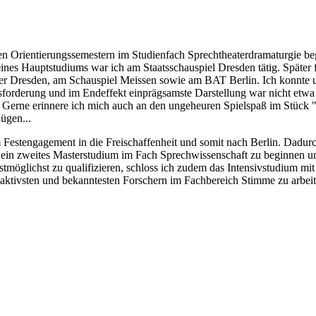
en Orientierungssemestern im Studienfach Sprechtheaterdramaturgie b
eines Hauptstudiums war ich am Staatsschauspiel Dresden tätig. Später
ter Dresden, am Schauspiel Meissen sowie am BAT Berlin. Ich konnte
orderung und im Endeffekt einprägsamste Darstellung war nicht etwa d
 Gerne erinnere ich mich auch an den ungeheuren Spielspaß im Stück 
ügen...
m Festengagement in die Freischaffenheit und somit nach Berlin. Dadur
ein zweites Masterstudium im Fach Sprechwissenschaft zu beginnen und
stmöglichst zu qualifizieren, schloss ich zudem das Intensivstudium m
n aktivsten und bekanntesten Forschern im Fachbereich Stimme zu arbei