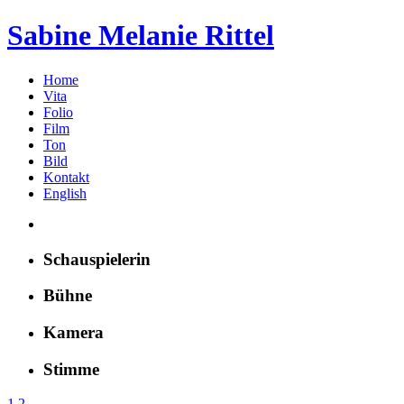
Sabine Melanie Rittel
Home
Vita
Folio
Film
Ton
Bild
Kontakt
English
Schauspielerin
Bühne
Kamera
Stimme
1
2