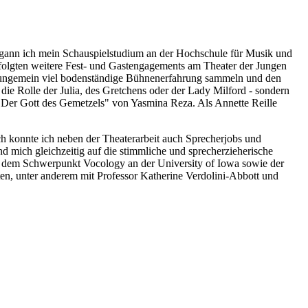
egann ich mein Schauspielstudium an der Hochschule für Musik und
 folgten weitere Fest- und Gastengagements am Theater der Jungen
 ungemein viel bodenständige Bühnenerfahrung sammeln und den
ie Rolle der Julia, des Gretchens oder der Lady Milford - sondern
"Der Gott des Gemetzels" von Yasmina Reza. Als Annette Reille
ch konnte ich neben der Theaterarbeit auch Sprecherjobs und
 mich gleichzeitig auf die stimmliche und sprecherzieherische
it dem Schwerpunkt Vocology an der University of Iowa sowie der
ten, unter anderem mit Professor Katherine Verdolini-Abbott und